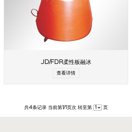
JD/FDR柔性板融冰
查看详情
共
4
条记录 当前第
1
/1页次 转至第
页