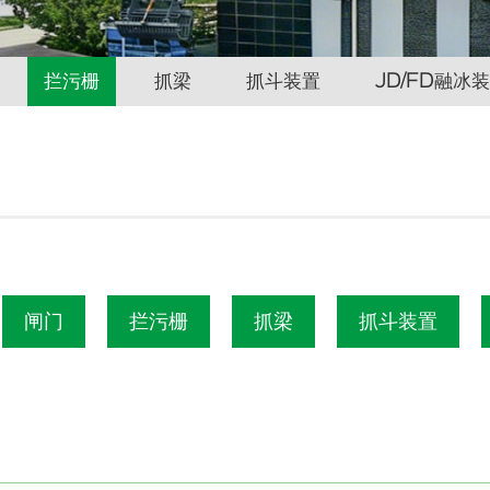
拦污栅
抓梁
抓斗装置
JD/FD融冰
闸门
拦污栅
抓梁
抓斗装置