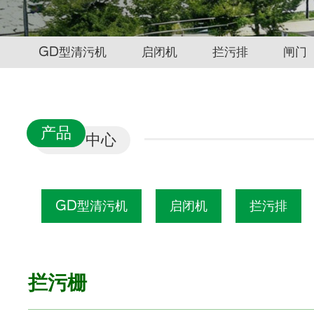
GD型清污机
启闭机
拦污排
闸门
产品
中心
GD型清污机
启闭机
拦污排
拦污栅